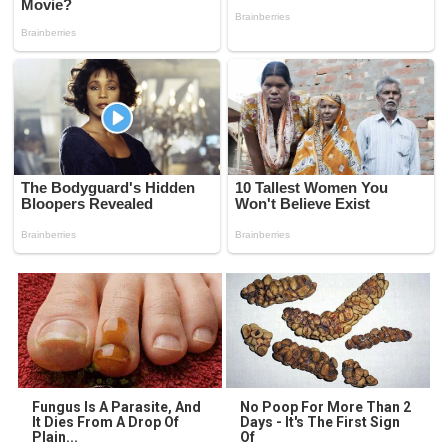
Fungus Is A Parasite, And
No Poop For More Than 2
It Dies From A Drop Of
Days - It's The First Sign
Plain...
Of