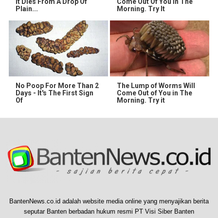
It Dies From A Drop Of
Come Out Of You In The
Plain...
Morning. Try It
No Poop For More Than 2
The Lump of Worms Will
Days - It's The First Sign
Come Out of You in The
Of
Morning. Try it
BantenNews.co.id adalah website media online yang menyajikan berita
seputar Banten berbadan hukum resmi PT Visi Siber Banten