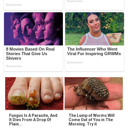
Fungus Is A Parasite, And
The Lump of Worms Will
It Dies From A Drop Of
Come Out of You in The
Plain...
Morning. Try it