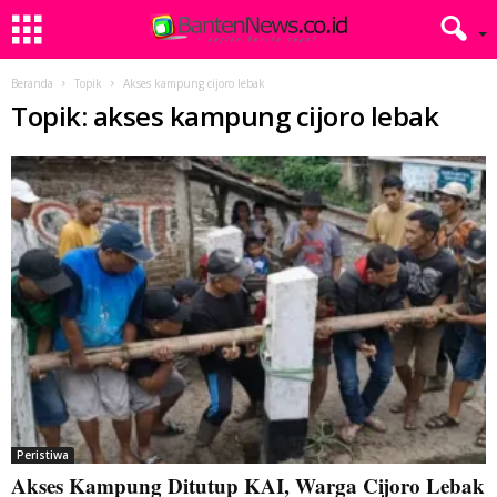
Beranda
Topik
Akses kampung cijoro lebak
Topik: akses kampung cijoro lebak
Peristiwa
Akses Kampung Ditutup KAI, Warga Cijoro Lebak