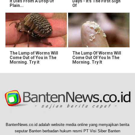
It Dies From A Drop Of
Days - It's The First Sign
Plain...
Of
The Lump of Worms Will
The Lump Of Worms Will
Come Out of You in The
Come Out Of You In The
Morning. Try it
Morning. Try It
BantenNews.co.id adalah website media online yang menyajikan berita
seputar Banten berbadan hukum resmi PT Visi Siber Banten