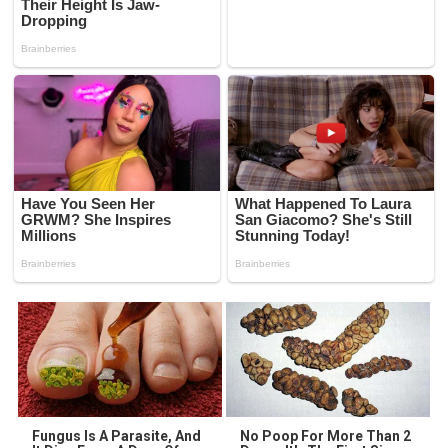
Fungus Is A Parasite, And
No Poop For More Than 2