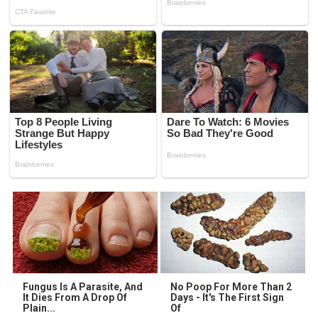
Fungus Is A Parasite, And
No Poop For More Than 2
It Dies From A Drop Of
Days - It's The First Sign
Plain...
Of