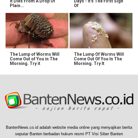
It Dies From A Drop Of
Days - It's The First Sign
Plain...
Of
The Lump of Worms Will
The Lump Of Worms Will
Come Out of You in The
Come Out Of You In The
Morning. Try it
Morning. Try It
BantenNews.co.id adalah website media online yang menyajikan berita
seputar Banten berbadan hukum resmi PT Visi Siber Banten