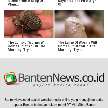
It Dies From A Drop Of
Days - It's The First Sign
Plain...
Of
The Lump of Worms Will
The Lump Of Worms Will
Come Out of You in The
Come Out Of You In The
Morning. Try it
Morning. Try It
BantenNews.co.id adalah website media online yang menyajikan berita
seputar Banten berbadan hukum resmi PT Visi Siber Banten