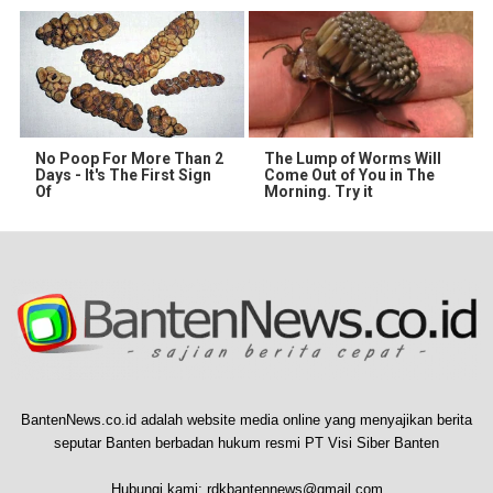
No Poop For More Than 2
The Lump of Worms Will
Days - It's The First Sign
Come Out of You in The
Of
Morning. Try it
BantenNews.co.id adalah website media online yang menyajikan berita
seputar Banten berbadan hukum resmi PT Visi Siber Banten
Hubungi kami:
rdkbantennews@gmail.com