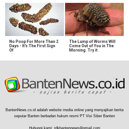
No Poop For More Than 2
The Lump of Worms Will
Days - It's The First Sign
Come Out of You in The
Of
Morning. Try it
BantenNews.co.id adalah website media online yang menyajikan berita
seputar Banten berbadan hukum resmi PT Visi Siber Banten
Hubungi kami:
rdkbantennews@gmail.com