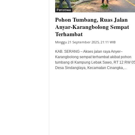
i
Peristiwa
t
Pohon Tumbang, Ruas Jalan
a
B
Anyar-Karangbolong Sempat
a
Terhambat
n
Minggu 21 September 2025, 21:11 WIB
t
e
KAB. SERANG – Akses jalan raya Anyer–
n
Karangbolong sempat terhambat akibat pohon
H
tumbang di Kampung Lebak Sawo, RT 12 RW 05
Desa Sindanglaya, Kecamatan Cinangka,...
a
r
i
I
n
i