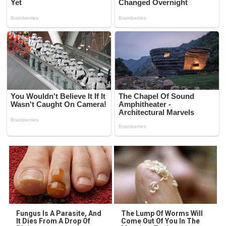
Fungus Is A Parasite, And
The Lump Of Worms Will
It Dies From A Drop Of
Come Out Of You In The