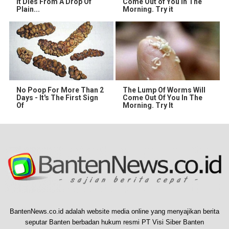
It Dies From A Drop Of
Come Out of You in The
Plain...
Morning. Try it
No Poop For More Than 2
The Lump Of Worms Will
Days - It's The First Sign
Come Out Of You In The
Of
Morning. Try It
BantenNews.co.id adalah website media online yang menyajikan berita
seputar Banten berbadan hukum resmi PT Visi Siber Banten