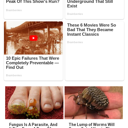
Fungus Is A Parasite, And
The Lump of Worms Will