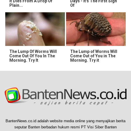
It Dies From A Drop Of
Days - It's The First Sign
Plain...
Of
The Lump Of Worms Will
The Lump of Worms Will
Come Out Of You In The
Come Out of You in The
Morning. Try It
Morning. Try it
BantenNews.co.id adalah website media online yang menyajikan berita
seputar Banten berbadan hukum resmi PT Visi Siber Banten