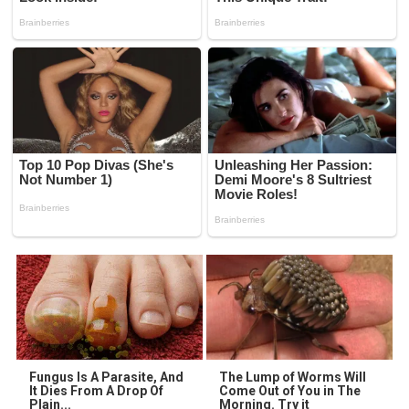
Fungus Is A Parasite, And
The Lump of Worms Will
It Dies From A Drop Of
Come Out of You in The
Plain...
Morning. Try it