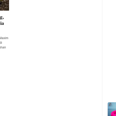
g,
ia
Maxim
di
ahan