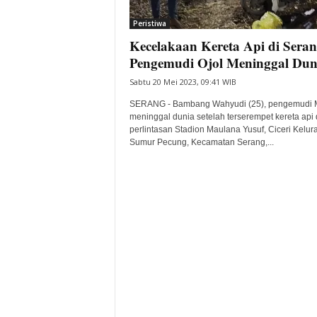
i
Peristiwa
t
Kecelakaan Kereta Api di Seran
a
B
Pengemudi Ojol Meninggal Dun
a
Sabtu 20 Mei 2023, 09:41 WIB
n
t
SERANG - Bambang Wahyudi (25), pengemudi 
e
meninggal dunia setelah terserempet kereta api 
perlintasan Stadion Maulana Yusuf, Ciceri Kelur
n
Sumur Pecung, Kecamatan Serang,...
H
a
r
i
I
n
i