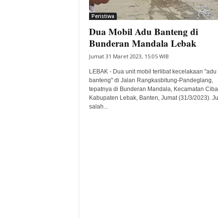
i
Peristiwa
t
Dua Mobil Adu Banteng di
a
B
Bunderan Mandala Lebak
a
Jumat 31 Maret 2023, 15:05 WIB
n
t
LEBAK - Dua unit mobil terlibat kecelakaan "adu
e
banteng" di Jalan Rangkasbitung-Pandeglang,
tepatnya di Bunderan Mandala, Kecamatan Ciba
n
Kabupaten Lebak, Banten, Jumat (31/3/2023). Ju
H
salah...
a
r
i
I
n
i