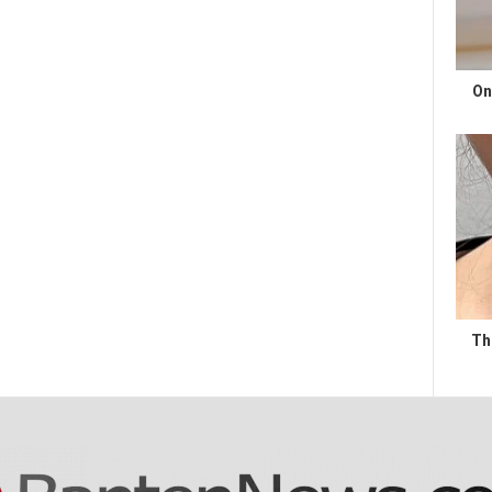
On
Th