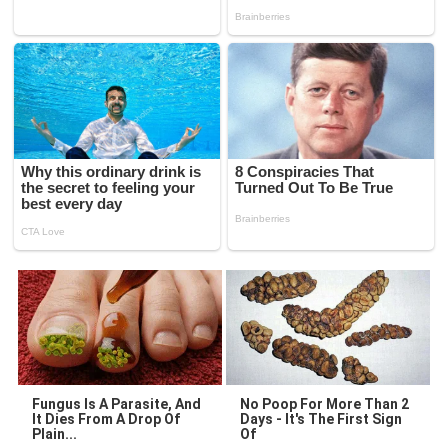
Fungus Is A Parasite, And
No Poop For More Than 2
It Dies From A Drop Of
Days - It's The First Sign
Plain...
Of