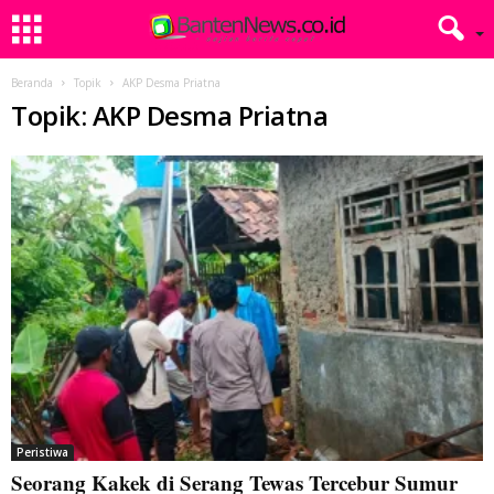
Beranda
Topik
AKP Desma Priatna
Topik: AKP Desma Priatna
Peristiwa
Seorang Kakek di Serang Tewas Tercebur Sumur