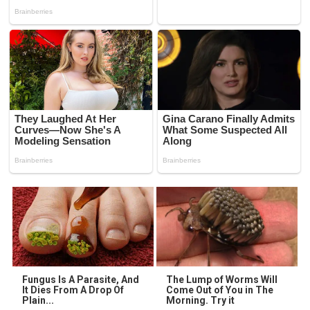
Fungus Is A Parasite, And
The Lump of Worms Will
It Dies From A Drop Of
Come Out of You in The
Plain...
Morning. Try it