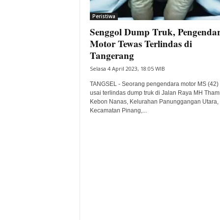
i
Peristiwa
t
Senggol Dump Truk, Pengenda
a
B
Motor Tewas Terlindas di
a
Tangerang
n
Selasa 4 April 2023, 18:05 WIB
t
e
TANGSEL - Seorang pengendara motor MS (42)
n
usai terlindas dump truk di Jalan Raya MH Thamr
H
Kebon Nanas, Kelurahan Panunggangan Utara,
Kecamatan Pinang,...
a
r
i
I
n
i