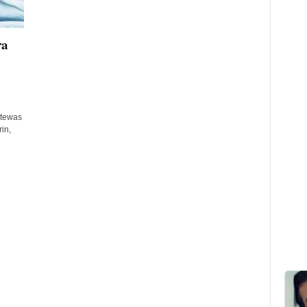
ra
 tewas
in,