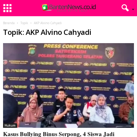
Beranda
Topik
AKP Alvino Cahyadi
Topik: AKP Alvino Cahyadi
Hukum
Kasus Bullying Binus Serpong, 4 Siswa Jadi