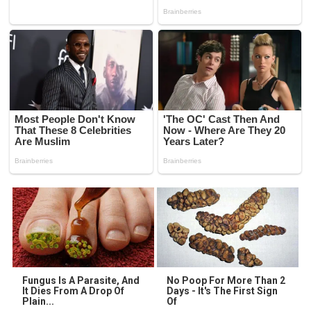
Fungus Is A Parasite, And
No Poop For More Than 2
It Dies From A Drop Of
Days - It's The First Sign
Plain...
Of