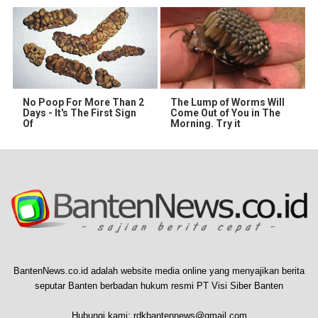
No Poop For More Than 2
The Lump of Worms Will
Days - It's The First Sign
Come Out of You in The
Of
Morning. Try it
BantenNews.co.id adalah website media online yang menyajikan berita
seputar Banten berbadan hukum resmi PT Visi Siber Banten
Hubungi kami:
rdkbantennews@gmail.com