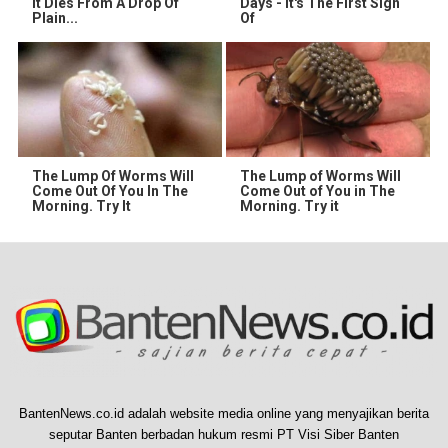
It Dies From A Drop Of
Days - It's The First Sign
Plain...
Of
The Lump Of Worms Will
The Lump of Worms Will
Come Out Of You In The
Come Out of You in The
Morning. Try It
Morning. Try it
BantenNews.co.id adalah website media online yang menyajikan berita
seputar Banten berbadan hukum resmi PT Visi Siber Banten