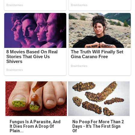
Fungus Is A Parasite, And
No Poop For More Than 2
It Dies From A Drop Of
Days - It's The First Sign
Plain...
Of