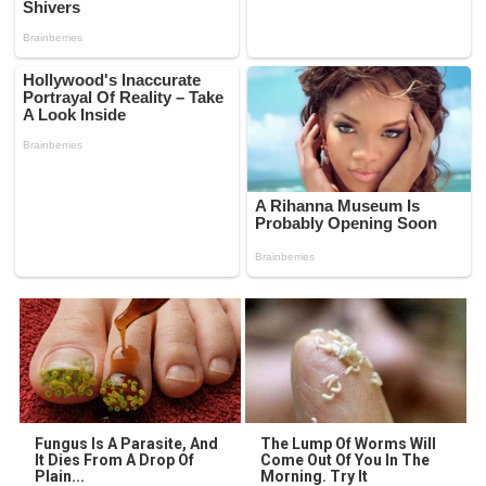
Fungus Is A Parasite, And
The Lump Of Worms Will
It Dies From A Drop Of
Come Out Of You In The
Plain...
Morning. Try It