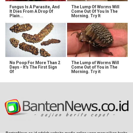
Fungus Is A Parasite, And
The Lump Of Worms Will
It Dies From A Drop Of
Come Out Of You In The
Plain...
Morning. Try It
No Poop For More Than 2
The Lump of Worms Will
Days - It's The First Sign
Come Out of You in The
Of
Morning. Try it