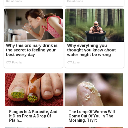
Fungus Is A Parasite, And
The Lump Of Worms Will
It Dies From A Drop Of
Come Out Of You In The
Plain...
Morning. Try It