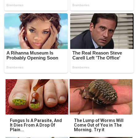
Fungus Is A Parasite, And
The Lump of Worms Will
It Dies From A Drop Of
Come Out of You in The
Plain...
Morning. Try it