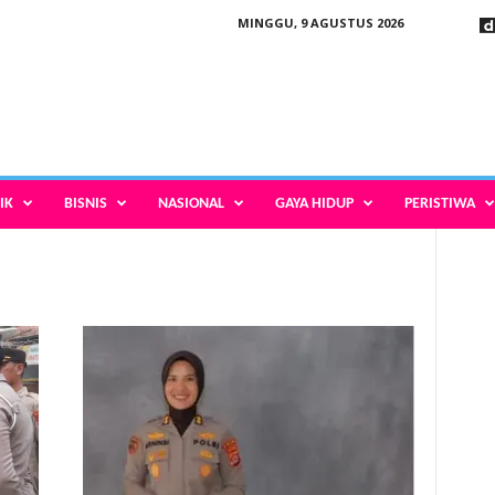
MINGGU, 9 AGUSTUS 2026
IK
BISNIS
NASIONAL
GAYA HIDUP
PERISTIWA