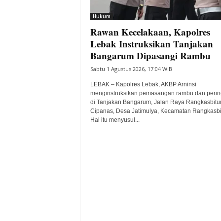
i
Hukum
t
Rawan Kecelakaan, Kapolres
a
B
Lebak Instruksikan Tanjakan
a
Bangarum Dipasangi Rambu
n
Sabtu 1 Agustus 2026, 17:04 WIB
t
e
LEBAK – Kapolres Lebak, AKBP Arninsi
n
menginstruksikan pemasangan rambu dan perin
H
di Tanjakan Bangarum, Jalan Raya Rangkasbitu
Cipanas, Desa Jatimulya, Kecamatan Rangkasbi
a
Hal itu menyusul...
r
i
I
n
i