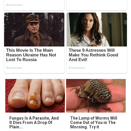
Fungus Is A Parasite, And
The Lump of Worms Will
It Dies From A Drop Of
Come Out of You in The
Plain...
Morning. Try it