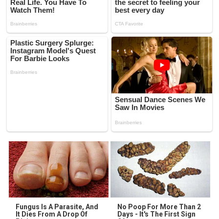
Fungus Is A Parasite, And
No Poop For More Than 2
It Dies From A Drop Of
Days - It's The First Sign