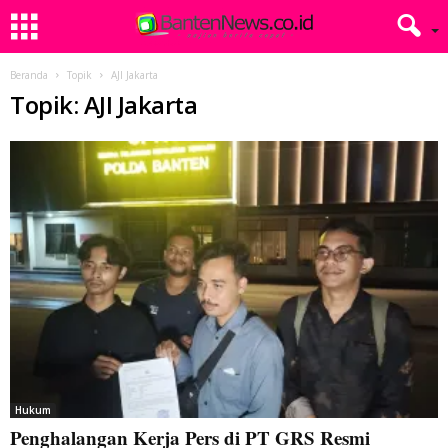
Beranda
Topik
AJI Jakarta
Topik: AJI Jakarta
Hukum
Penghalangan Kerja Pers di PT GRS Resmi