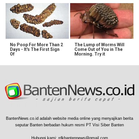
No Poop For More Than 2
The Lump of Worms Will
Days - It's The First Sign
Come Out of You in The
Of
Morning. Try it
BantenNews.co.id adalah website media online yang menyajikan berita
seputar Banten berbadan hukum resmi PT Visi Siber Banten
Hubungi kami:
rdkbantennews@gmail.com