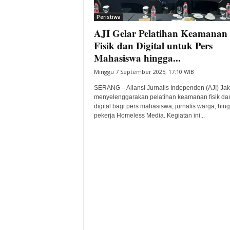
i
Peristiwa
t
AJI Gelar Pelatihan Keamanan
a
B
Fisik dan Digital untuk Pers
a
Mahasiswa hingga...
n
Minggu 7 September 2025, 17:10 WIB
t
e
SERANG – Aliansi Jurnalis Independen (AJI) Jak
n
menyelenggarakan pelatihan keamanan fisik da
H
digital bagi pers mahasiswa, jurnalis warga, hin
pekerja Homeless Media. Kegiatan ini...
a
r
i
I
n
i