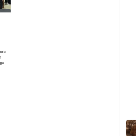
arta
n
gga