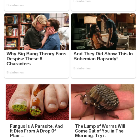
Fungus Is A Parasite, And
The Lump of Worms Will
It Dies From A Drop Of
Come Out of You in The
Plain...
Morning. Try it