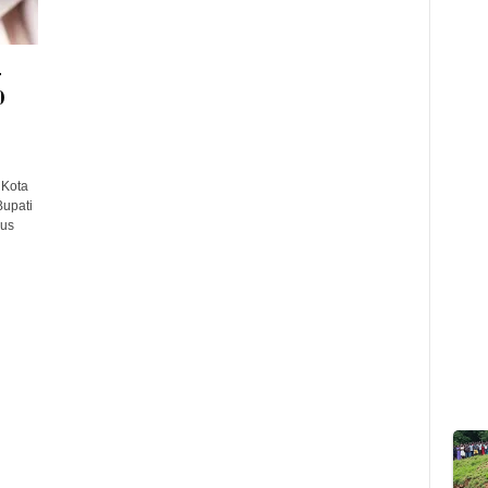
4
0
 Kota
upati
sus