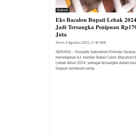
i
Hukum
t
Eks Bacalon Bupati Lebak 202
a
B
Jadi Tersangka Penipuan Rp17
a
Juta
n
Senin 4 Agustus 2025, 21:42 WIB
t
e
SERANG – Penyidik Satreskrim Polresta Serang
n
menetapkan AJ, mantan Bakal Calon (Bacalon) B
H
Lebak tahun 2024, sebagai tersangka dalam ka
dugaan penipuan yang...
a
r
i
I
n
i