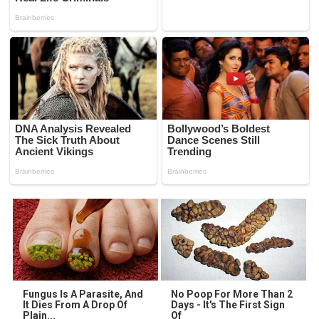
Fungus Is A Parasite, And
No Poop For More Than 2
It Dies From A Drop Of
Days - It's The First Sign
Plain...
Of