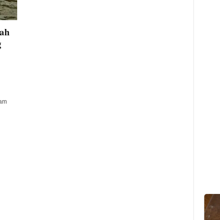
mah
g
dam