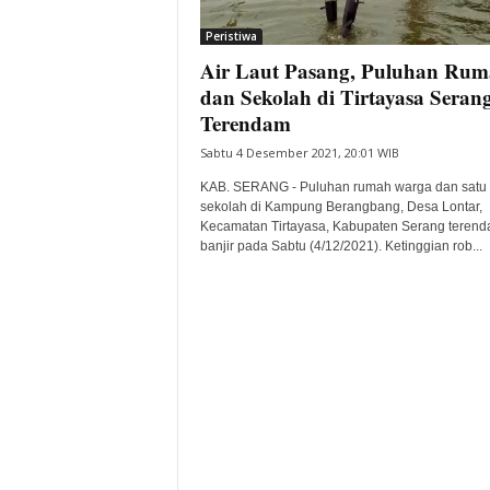
i
Peristiwa
t
Air Laut Pasang, Puluhan Ru
a
B
dan Sekolah di Tirtayasa Seran
a
Terendam
n
Sabtu 4 Desember 2021, 20:01 WIB
t
e
KAB. SERANG - Puluhan rumah warga dan satu
n
sekolah di Kampung Berangbang, Desa Lontar,
H
Kecamatan Tirtayasa, Kabupaten Serang teren
banjir pada Sabtu (4/12/2021). Ketinggian rob...
a
r
i
I
n
i