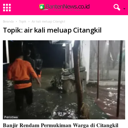
Beranda
Topik
Air kali meluap Citangkil
Topik: air kali meluap Citangkil
Peristiwa
Banjir Rendam Permukiman Warga di Citangkil