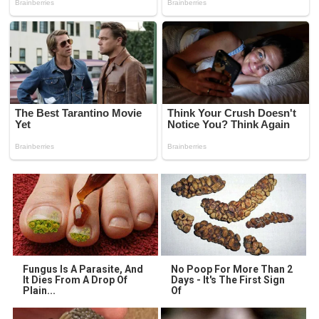
Fungus Is A Parasite, And
No Poop For More Than 2
It Dies From A Drop Of
Days - It's The First Sign
Plain...
Of