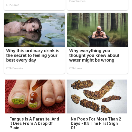
Fungus Is A Parasite, And
No Poop For More Than 2
It Dies From A Drop Of
Days - It's The First Sign
Plain...
Of