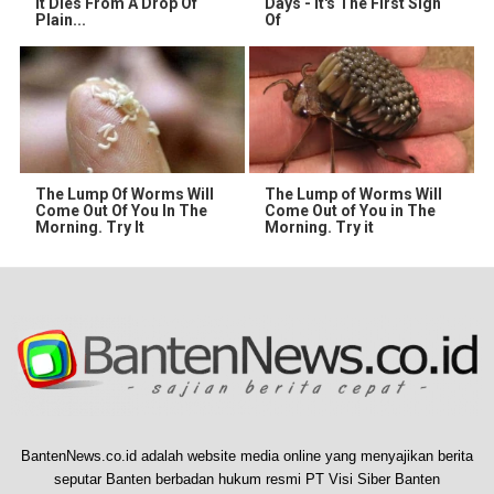
It Dies From A Drop Of
Days - It's The First Sign
Plain...
Of
The Lump Of Worms Will
The Lump of Worms Will
Come Out Of You In The
Come Out of You in The
Morning. Try It
Morning. Try it
BantenNews.co.id adalah website media online yang menyajikan berita
seputar Banten berbadan hukum resmi PT Visi Siber Banten