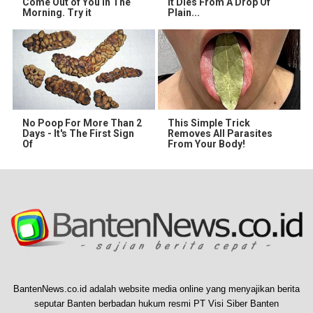
Come Out of You in The
It Dies From A Drop Of
Morning. Try it
Plain...
No Poop For More Than 2
This Simple Trick
Days - It's The First Sign
Removes All Parasites
Of
From Your Body!
BantenNews.co.id adalah website media online yang menyajikan berita
seputar Banten berbadan hukum resmi PT Visi Siber Banten