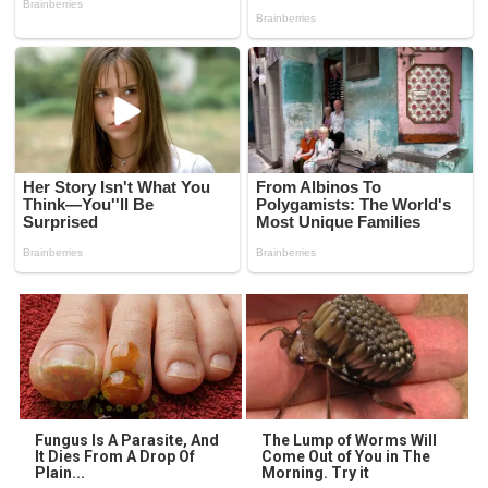
Fungus Is A Parasite, And
The Lump of Worms Will
It Dies From A Drop Of
Come Out of You in The
Plain...
Morning. Try it