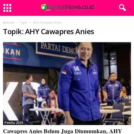
Beranda
Topik
AHY Cawapres Anies
Topik: AHY Cawapres Anies
Pemilu 2024
Cawapres Anies Belum Juga Diumumkan, AHY