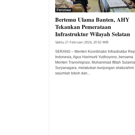
i
Peristiwa
t
Bertemu Ulama Banten, AHY
a
B
Tekankan Pemerataan
a
Infrastruktur Wilayah Selatan
n
Sabtu 21 Februari 2026, 20:02 WIB
t
e
SERANG – Menteri Koordinator Infrastruktur Rep
n
Indonesia, Agus Harimurti Yudhoyono, bersama
H
Menteri Transmigrasi, Muhammad Iftitah Sulaim
Suryanagara, melakukan kunjungan silaturahmi 
a
sejumlah tokoh dan...
r
i
I
n
i