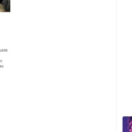
ublik
an
ke