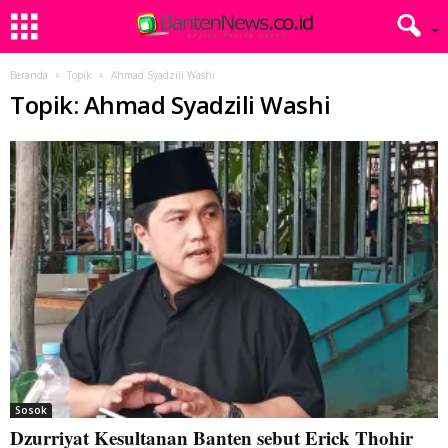
Beranda
Topik
Ahmad Syadzili Washi
Topik: Ahmad Syadzili Washi
Sosok
Dzurriyat Kesultanan Banten sebut Erick Thohir