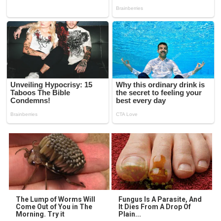
The Lump of Worms Will
Fungus Is A Parasite, And
Come Out of You in The
It Dies From A Drop Of
Morning. Try it
Plain...