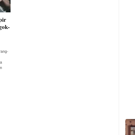
pir
gok-
rang-
ra
an