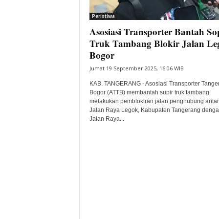
i
Peristiwa
t
Asosiasi Transporter Bantah So
a
B
Truk Tambang Blokir Jalan Le
a
Bogor
n
Jumat 19 September 2025, 16:06 WIB
t
e
KAB. TANGERANG - Asosiasi Transporter Tange
n
Bogor (ATTB) membantah supir truk tambang
H
melakukan pemblokiran jalan penghubung anta
Jalan Raya Legok, Kabupaten Tangerang deng
a
Jalan Raya...
r
i
I
n
i