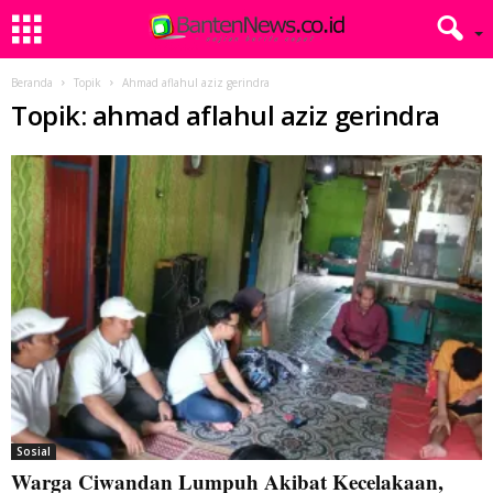
Beranda
Topik
Ahmad aflahul aziz gerindra
Topik: ahmad aflahul aziz gerindra
Sosial
Warga Ciwandan Lumpuh Akibat Kecelakaan,