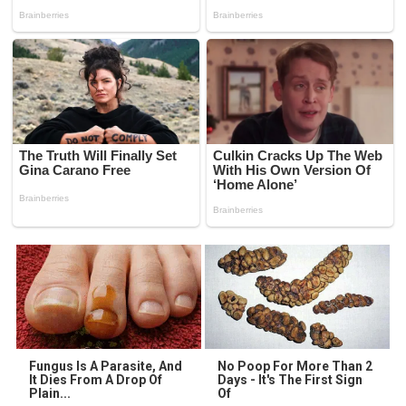
Fungus Is A Parasite, And
No Poop For More Than 2
It Dies From A Drop Of
Days - It's The First Sign
Plain...
Of