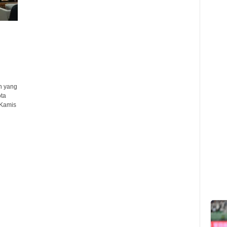
n yang
ta
Kamis