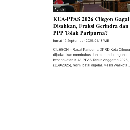
i
Politik
t
KUA-PPAS 2026 Cilegon Gagal
a
B
Disahkan, Fraksi Gerindra dan
a
PPP Tolak Paripurna?
n
Jumat 12 September 2025, 01:13 WIB
t
e
CILEGON – Rapat Paripurna DPRD Kota Cilego
n
dijadwalkan membahas dan menandatangani no
H
kesepakatan KUA-PPAS Tahun Anggaran 2026, 
(11/9/2025), resmi batal digelar. Meski Walikota...
a
r
i
I
n
i