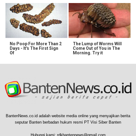
No Poop For More Than 2
The Lump of Worms Will
Days - It's The First Sign
Come Out of You in The
Of
Morning. Try it
BantenNews.co.id adalah website media online yang menyajikan berita
seputar Banten berbadan hukum resmi PT Visi Siber Banten
Hubungi kami:
rdkbantennews@gmail.com