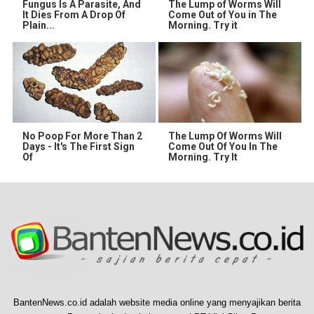
Fungus Is A Parasite, And
The Lump of Worms Will
It Dies From A Drop Of
Come Out of You in The
Plain...
Morning. Try it
No Poop For More Than 2
The Lump Of Worms Will
Days - It's The First Sign
Come Out Of You In The
Of
Morning. Try It
BantenNews.co.id adalah website media online yang menyajikan berita