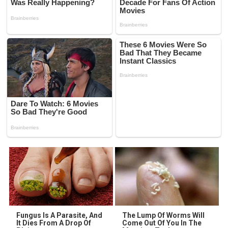
Fungus Is A Parasite, And
The Lump Of Worms Will
It Dies From A Drop Of
Come Out Of You In The